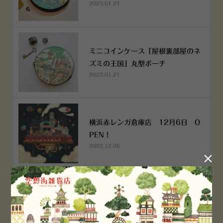
2023.01.21
ミニコインケース「屋根裏部屋のネ
ズミの王国」丸型ポーチ
2023.01.21
横浜赤レンガ倉庫店 12月6日 O
PEN！
2022.12.05

空想街雑貨店《吉祥寺本店》４月２
５日OPEN!
2022.03.29