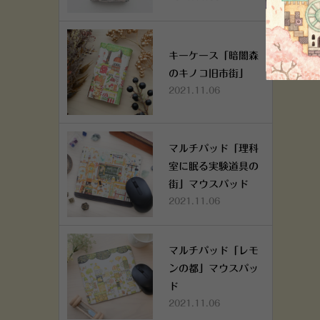
キーケース「暗闇森
のキノコ旧市街」
2021.11.06
マルチパッド「理科
室に眠る実験道具の
街」マウスパッド
2021.11.06
マルチパッド「レモ
ンの都」マウスパッ
ド
2021.11.06