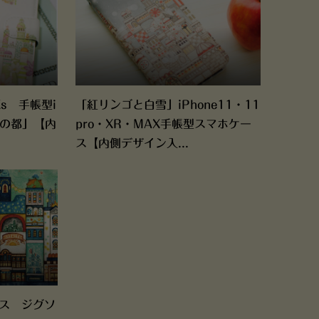
/Xs 手帳型i
「紅リンゴと白雪」iPhone11・11
スの都」【内
pro・XR・MAX手帳型スマホケー
ス【内側デザイン入...
ース ジグソ