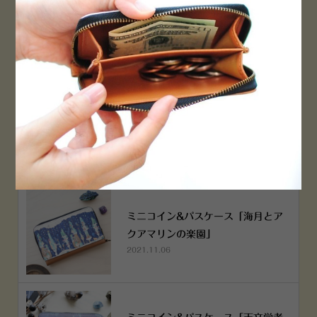
横浜赤レンガ倉庫店 12月6日 O
PEN！
2022.12.05
空想街雑貨店《吉祥寺本店》４月２
５日OPEN!
2022.03.29
ミニコイン&パスケース「海月とア
クアマリンの楽園」
2021.11.06