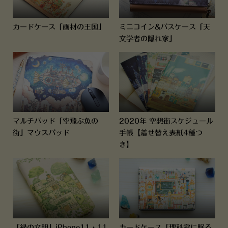
カードケース「画材の王国」
ミニコイン&パスケース「天
文学者の隠れ家」
マルチパッド「空飛ぶ魚の
2020年 空想街スケジュール
街」マウスパッド
手帳【着せ替え表紙4種つ
き】
「緑の文明」iPhone11・11
カードケース「理科室に眠る