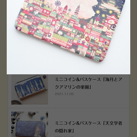
2022.12.05
空想街雑貨店《吉祥寺本店》４月２
５日OPEN!
2022.03.29
ミニコイン&パスケース「海月とア
クアマリンの楽園」
2021.11.06
ミニコイン&パスケース「天文学者
の隠れ家」