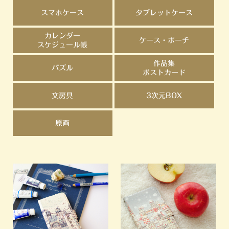
スマホケース
タブレットケース
カレンダー
ケース・ポーチ
スケジュール帳
作品集
パズル
ポストカード
文房具
3次元BOX
原画