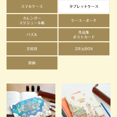
スマホケース
タブレットケース
カレンダー
ケース・ポーチ
スケジュール帳
作品集
パズル
ポストカード
文房具
3次元BOX
原画