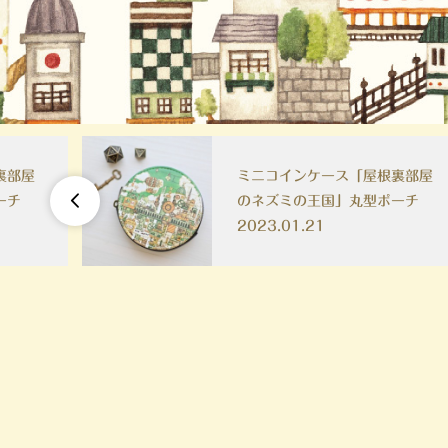
「天文学
ミニコイン&パスケース「おかし

の街～魔女の家とその後～」
2021.11.06