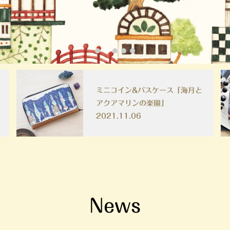
1
2
3
4
5
キーケース「おかしの街～魔女
の家とその後～」
2021.11.06
News