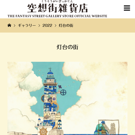

ギャラリー
2022
灯台の街
灯台の街