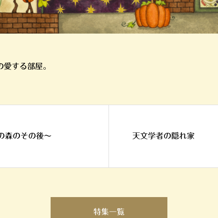
の愛する部屋。
の森のその後〜
天文学者の隠れ家
特集一覧