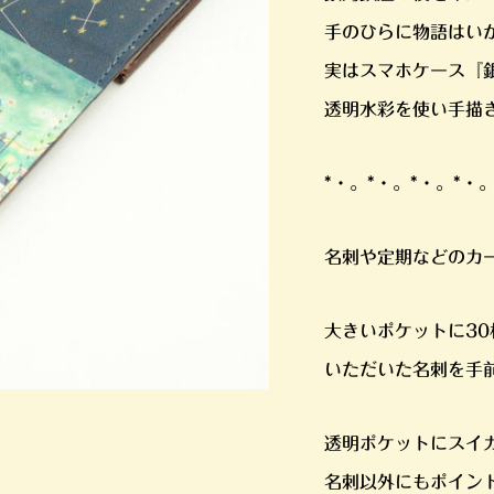
手のひらに物語はい
実はスマホケース『
透明水彩を使い手描
*・。*・。*・。*・
名刺や定期などのカ
大きいポケットに3
いただいた名刺を手
透明ポケットにスイ
名刺以外にもポイン