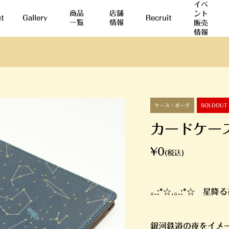
イベ
商品
店舗
ント
t
Gallery
Recruit
一覧
情報
販売
情報
ケース・ポーチ
SOLDOUT
カードケー
¥0
(税込)
｡.:*☆.｡.:*☆ 星降る
銀河鉄道の夜をイメ