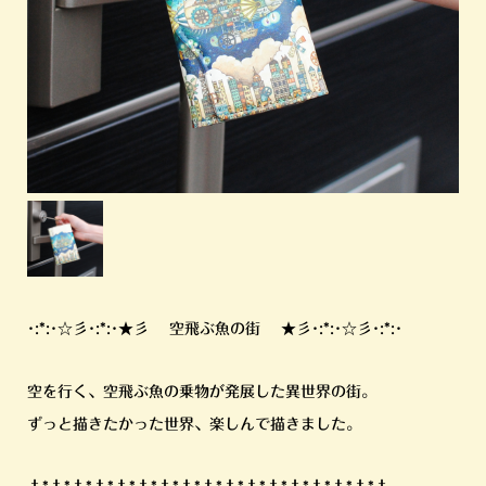
･:*:･☆彡･:*:･★彡 空飛ぶ魚の街 ★彡･:*:･☆彡･:*:･
空を行く、空飛ぶ魚の乗物が発展した異世界の街。
ずっと描きたかった世界、楽しんで描きました。