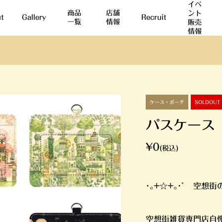
イベ
商品
店舗
ント
t
Gallery
Recruit
一覧
情報
販売
情報
ケース・ポーチ
SOLDOUT
パスケース
¥0
(税込)
･｡+☆+｡･ﾟ 空想街
空想街雑貨専門店自