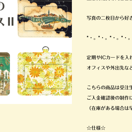
写真の二枚目から好
*・。*・。*・。*・
定期やICカードを入
オフィスや外出先な
こちらの商品は受注
ご入金確認後の制作
（在庫がある場合は
☆仕様☆