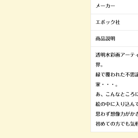
メーカー
エポック社
商品説明
透明水彩画アーテ
界。
緑で覆われた不思
家・・・。
あ、こんなところ
絵の中に入り込ん
思わず想像力がか
初めての方でも気軽