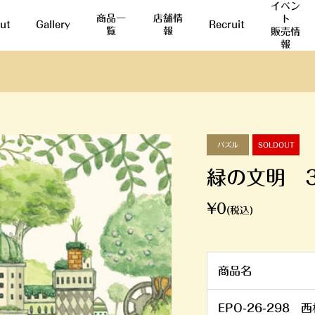
イベン
商品一
店舗情
ト
ut
Gallery
Recruit
覧
報
販売情
報
パズル
SOLDOUT
緑の文明 
¥0
(税込)
商品名
EPO-26-298