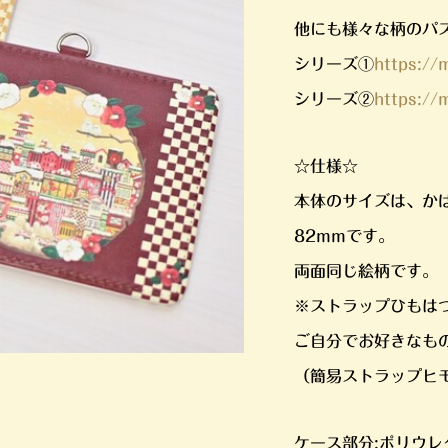
他にも様々な柄のパ
シリーズ①
https:/
シリーズ②
https:/
☆仕様☆
本体のサイズは、か
82mmです。
両面同じ絵柄です。
※ストラップひもは
ご自分でお好きなも
（簡易ストラップヒ
ケース部分:ポリウレ