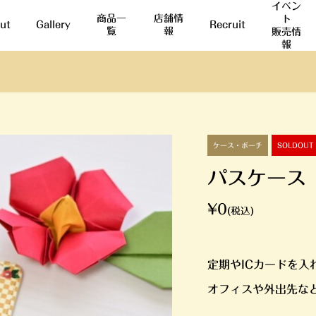
イベン
商品一
店舗情
ト
ut
Gallery
Recruit
覧
報
販売情
報
ケース・ポーチ
SOLDOUT
パスケース
¥0
(税込)
定期やICカードを入
オフィスや外出先な