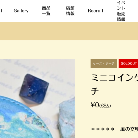
イベ
商品
店舗
ント
t
Gallery
Recruit
一覧
情報
販売
情報
ケース・ポーチ
SOLDOUT
ミニコイン
チ
¥0
(税込)
＊＊＊＊＊ 風の文