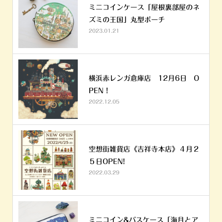
ミニコインケース「屋根裏部屋のネ
ズミの王国」丸型ポーチ
2023.01.21
横浜赤レンガ倉庫店 12月6日 O
PEN！
2022.12.05
空想街雑貨店《吉祥寺本店》４月２
５日OPEN!
2022.03.29
ミニコイン&パスケース「海月とア