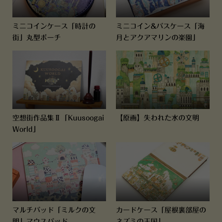
ミニコインケース「時計の
ミニコイン&パスケース「海
街」丸型ポーチ
月とアクアマリンの楽園」
空想街作品集Ⅱ「Kuusoogai
【原画】失われた水の文明
World」
マルチパッド「ミルクの文
カードケース「屋根裏部屋の
明」マウスパッド
ネズミの王国」