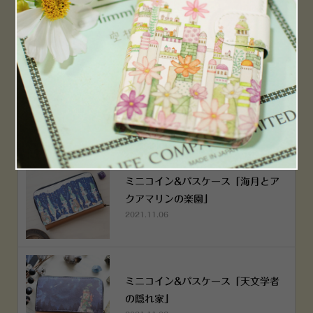
2022.12.05
空想街雑貨店《吉祥寺本店》４月２
５日OPEN!
2022.03.29
ミニコイン&パスケース「海月とア
クアマリンの楽園」
2021.11.06
ミニコイン&パスケース「天文学者
の隠れ家」