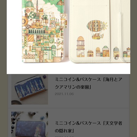
2022.12.05
空想街雑貨店《吉祥寺本店》４月２
５日OPEN!
2022.03.29
ミニコイン&パスケース「海月とア
クアマリンの楽園」
2021.11.06
ミニコイン&パスケース「天文学者
の隠れ家」