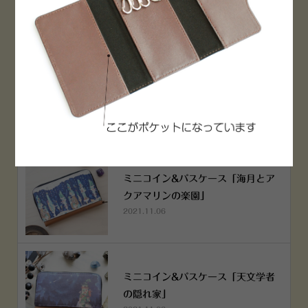
2022.12.05
空想街雑貨店《吉祥寺本店》４月２
５日OPEN!
2022.03.29
ミニコイン&パスケース「海月とア
クアマリンの楽園」
2021.11.06
ミニコイン&パスケース「天文学者
の隠れ家」