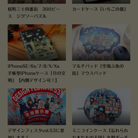
桜町三十四番街 300ピー
カードケース「いちごの都」
ス ジグソーパズル
iPhoneSE/6s/7/8/X/Xs
マルチパッド「空飛ぶ魚の
手帳型iPhoneケース「月の文
街」マウスパッド
明」【内側デザイン可！】
デザインフェスタvol.53に参
ミニコインケース「忘れられ
加します！
た本たちの王国」丸型ポーチ