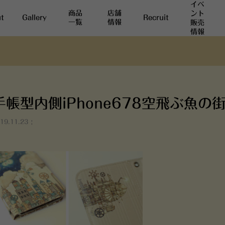
イベ
商品
店舗
ント
t
Gallery
Recruit
一覧
情報
販売
情報
手帳型内側iPhone678空飛ぶ魚の街
19.11.23