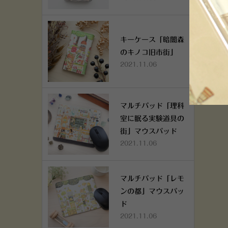
キーケース「暗闇森
のキノコ旧市街」
2021.11.06
マルチパッド「理科
室に眠る実験道具の
街」マウスパッド
2021.11.06
マルチパッド「レモ
ンの都」マウスパッ
ド
2021.11.06