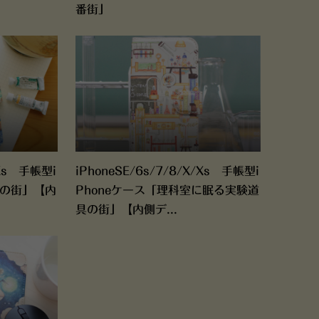
番街」
/Xs 手帳型i
iPhoneSE/6s/7/8/X/Xs 手帳型i
夜の街」【内
Phoneケース「理科室に眠る実験道
具の街」【内側デ...