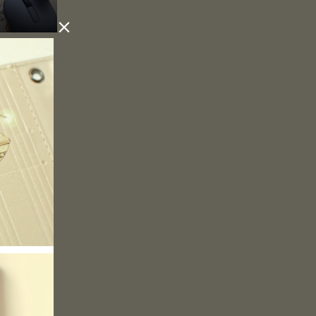

の街」マウ