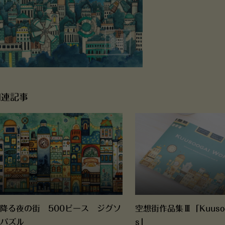
関連記事
降る夜の街 500ピース ジグソ
空想街作品集Ⅲ「Kuusoog
パズル
s」