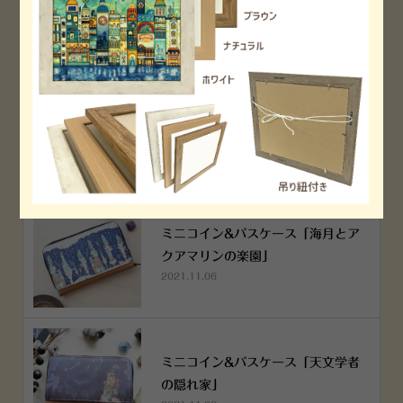
2022.12.05
空想街雑貨店《吉祥寺本店》４月２
５日OPEN!
2022.03.29
ミニコイン&パスケース「海月とア
クアマリンの楽園」
2021.11.06
ミニコイン&パスケース「天文学者
の隠れ家」