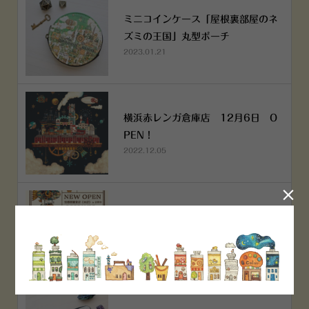
ミニコインケース「屋根裏部屋のネ
ズミの王国」丸型ポーチ
2023.01.21
横浜赤レンガ倉庫店 12月6日 O
PEN！
2022.12.05

空想街雑貨店《吉祥寺本店》４月２
５日OPEN!
2022.03.29