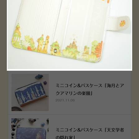
PEN！
2022.12.05
空想街雑貨店《吉祥寺本店》４月２
５日OPEN!
2022.03.29
ミニコイン&パスケース「海月とア
クアマリンの楽園」
2021.11.06
ミニコイン&パスケース「天文学者
の隠れ家」