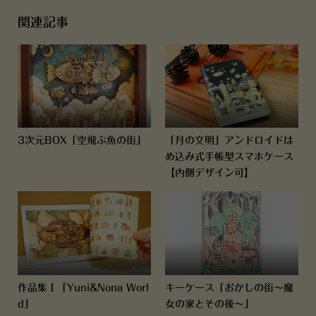
関連記事
3次元BOX「空飛ぶ魚の街」
「月の文明」アンドロイドは
め込み式手帳型スマホケース
【内側デザイン可】
作品集Ⅰ「Yuni&Nona Worl
キーケース「おかしの街～魔
d」
女の家とその後～」