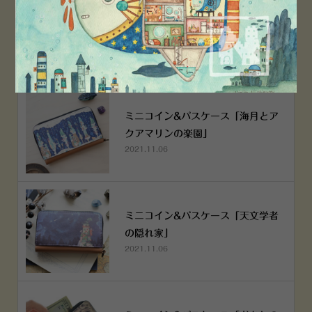
空想街雑貨店《吉祥寺本店》４月２
５日OPEN!
2022.03.29
ミニコイン&パスケース「海月とア
クアマリンの楽園」
2021.11.06
ミニコイン&パスケース「天文学者
の隠れ家」
2021.11.06