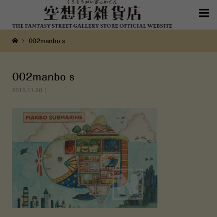

002manbo s
002manbo s
2019.11.28