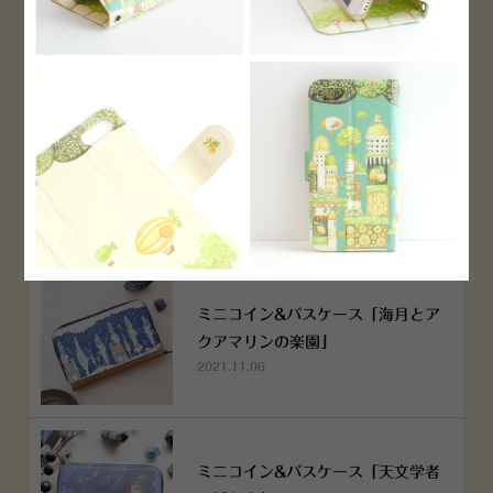
PEN！
2022.12.05
空想街雑貨店《吉祥寺本店》４月２
５日OPEN!
2022.03.29
ミニコイン&パスケース「海月とア
クアマリンの楽園」
2021.11.06
ミニコイン&パスケース「天文学者