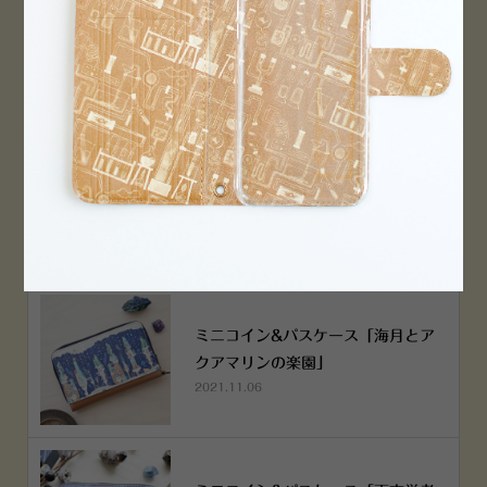
横浜赤レンガ倉庫店 12月6日 O
PEN！
2022.12.05
空想街雑貨店《吉祥寺本店》４月２
５日OPEN!
2022.03.29
ミニコイン&パスケース「海月とア
クアマリンの楽園」
2021.11.06