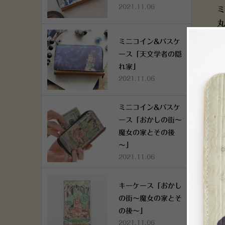
2021.11.06
ミ
丸
ミニコイン&パスケ
ース「天文学者の隠
れ家」
2021.11.06
ミニコイン&パスケ
ース「おかしの街～
魔女の家とその後
～」
2021.11.06
キーケース「おかし
の街～魔女の家とそ
の後～」
2021.11.06