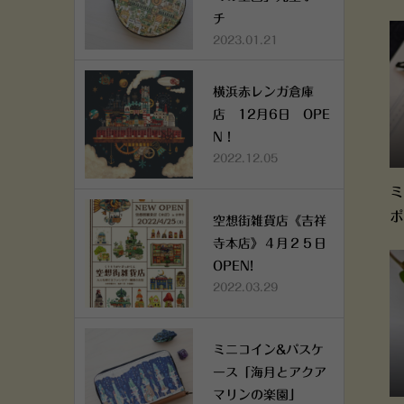
チ
2023.01.21
横浜赤レンガ倉庫
店 12月6日 OPE
N！
2022.12.05
ミ
ポ
空想街雑貨店《吉祥
寺本店》４月２５日
OPEN!
2022.03.29
ミニコイン&パスケ
ース「海月とアクア
マリンの楽園」