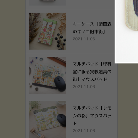
キーケース「暗闇森
のキノコ旧市街」
2021.11.06
マルチパッド「理科
室に眠る実験道具の
街」マウスパッド
2021.11.06
マルチパッド「レモ
ンの都」マウスパッ
ド
2021.11.06