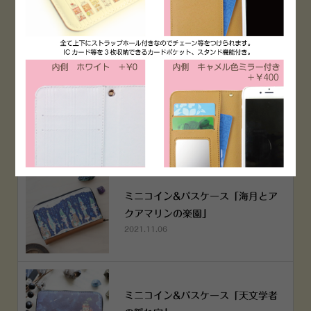
PEN！
2022.12.05
空想街雑貨店《吉祥寺本店》４月２
５日OPEN!
2022.03.29
ミニコイン&パスケース「海月とア
クアマリンの楽園」
2021.11.06
ミニコイン&パスケース「天文学者