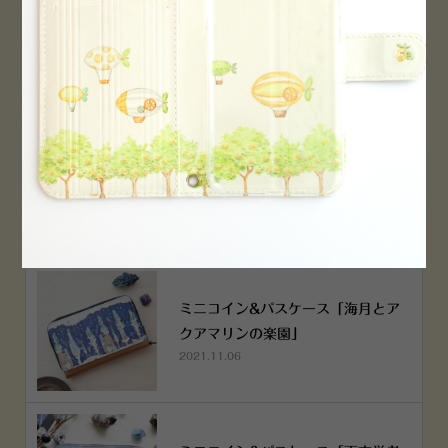
横浜赤レンガ倉庫店 12月6日 O
PEN！
2022.12.05
空想街雑貨店《吉祥寺本店》４月２
５日OPEN!
2022.03.29
ミニコイン&パスケース「海月とア
クアマリンの楽園」
2021.11.06