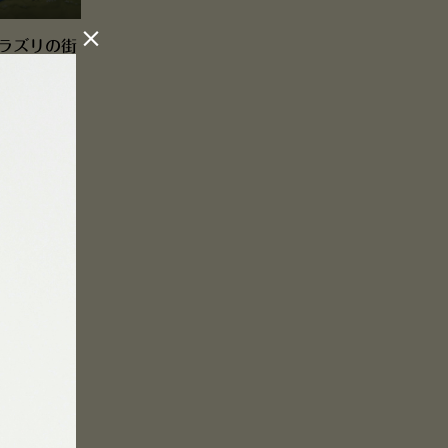

ラズリの街