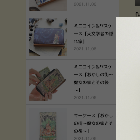
2021.11.06
作
ミニコイン&パスケ
ース「天文学者の隠
れ家」
2021.11.06
ミニコイン&パスケ
ース「おかしの街～
魔女の家とその後
～」
2021.11.06
キーケース「おかし
の街～魔女の家とそ
の後～」
2021.11.06