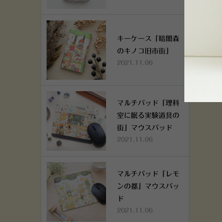
キーケース「暗闇森
のキノコ旧市街」
2021.11.06
マルチパッド「理科
室に眠る実験道具の
街」マウスパッド
2021.11.06
マルチパッド「レモ
ンの都」マウスパッ
ド
2021.11.06