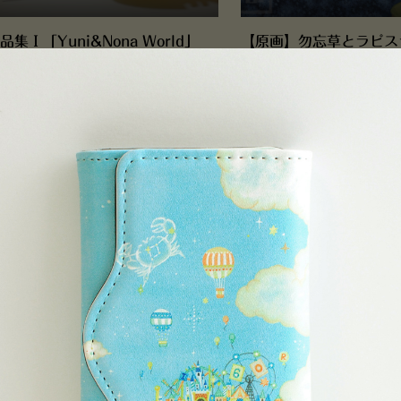
品集Ⅰ「Yuni&Nona World」
【原画】勿忘草とラピス