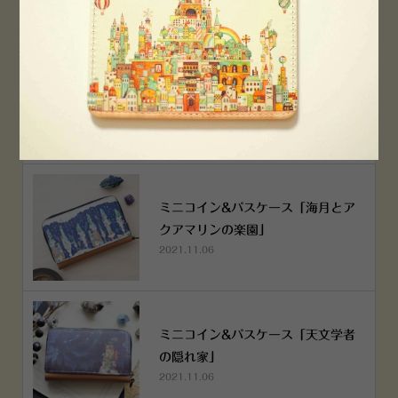
空想街雑貨店《吉祥寺本店》４月２
５日OPEN!
2022.03.29
ミニコイン&パスケース「海月とア
クアマリンの楽園」
2021.11.06
ミニコイン&パスケース「天文学者
の隠れ家」
2021.11.06