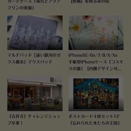
カードケース「海月とアクア
【原画】星降る夜の街
マリンの楽園」
マルチパッド「遠い銀河のガ
iPhoneSE/6s/7/8/X/Xs
ラス都市」マウスパッド
手帳型iPhoneケース「コスモ
スの都」【内側デザイン可...
《吉祥寺》チャレンジショッ
ポストカード４枚セット12
プ卒業！
「忘れられた本たちの王国」