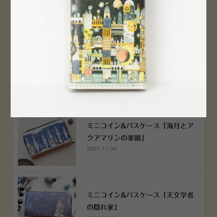
2022.12.05
空想街雑貨店《吉祥寺本店》４月２
５日OPEN!
2022.03.29
ミニコイン&パスケース「海月とア
クアマリンの楽園」
2021.11.06
ミニコイン&パスケース「天文学者
の隠れ家」