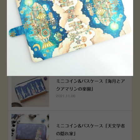
2022.12.05
空想街雑貨店《吉祥寺本店》４月２
５日OPEN!
2022.03.29
ミニコイン&パスケース「海月とア
クアマリンの楽園」
2021.11.06
ミニコイン&パスケース「天文学者
の隠れ家」