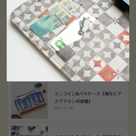
横浜赤レンガ倉庫店 12月6日 O
PEN！
2022.12.05
空想街雑貨店《吉祥寺本店》４月２
５日OPEN!
2022.03.29
ミニコイン&パスケース「海月とア
クアマリンの楽園」
2021.11.06