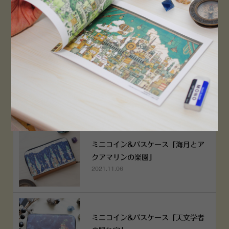
PEN！
2022.12.05
空想街雑貨店《吉祥寺本店》４月２
５日OPEN!
2022.03.29
ミニコイン&パスケース「海月とア
クアマリンの楽園」
2021.11.06
ミニコイン&パスケース「天文学者