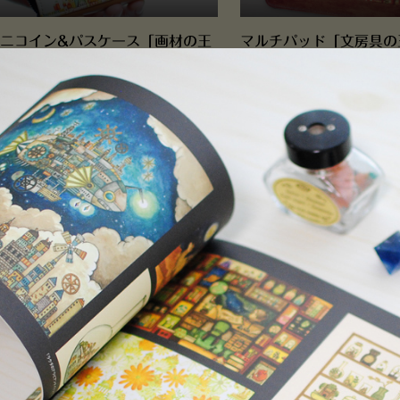
ニコイン&パスケース「画材の王
マルチパッド「文房具の
」
スパッド