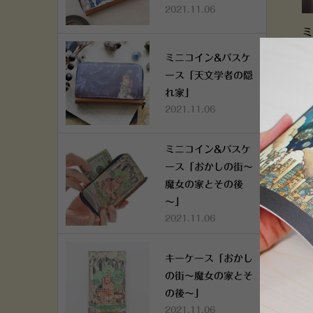
2021.11.06
ミ
国
ミニコイン&パスケ
ース「天文学者の隠
れ家」
2021.11.06
ミニコイン&パスケ
ース「おかしの街～
魔女の家とその後
～」
2021.11.06
キーケース「おかし
の街～魔女の家とそ
の後～」
2021.11.06