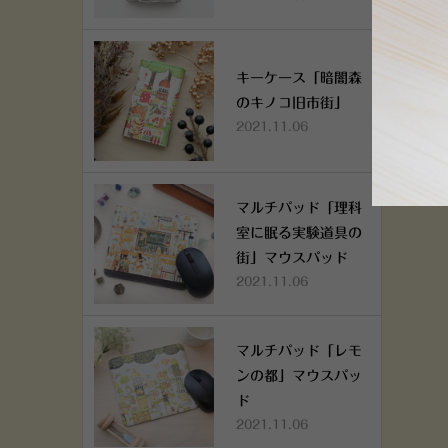
キーケース「暗闇森
のキノコ旧市街」
2021.11.06
マルチパッド「理科
室に眠る実験道具の
街」マウスパッド
2021.11.06
マルチパッド「レモ
ンの都」マウスパッ
ド
2021.11.06