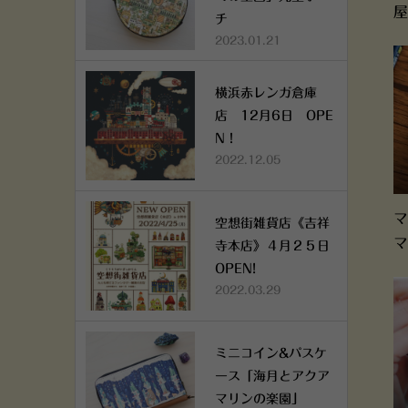
屋
チ
2023.01.21
横浜赤レンガ倉庫
店 12月6日 OPE
N！
2022.12.05
マ
空想街雑貨店《吉祥
マ
寺本店》４月２５日
OPEN!
2022.03.29
ミニコイン&パスケ
ース「海月とアクア
マリンの楽園」