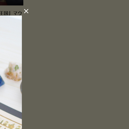

王国」マウ