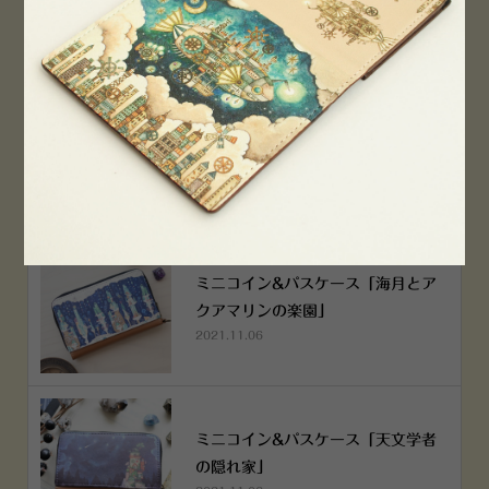
2022.12.05
空想街雑貨店《吉祥寺本店》４月２
５日OPEN!
2022.03.29
ミニコイン&パスケース「海月とア
クアマリンの楽園」
2021.11.06
ミニコイン&パスケース「天文学者
の隠れ家」