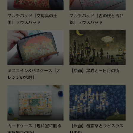
マルチパッド「文房具の王
マルチパッド「古の桜と青い
国」マウスパッド
都」マウスパッド
ミニコイン&パスケース「オ
【原画】黒猫と三日月の街
レンジの宮殿」
カードケース「理科室に眠る
【原画】勿忘草とラピスラズ
実験道具の街」
リの街