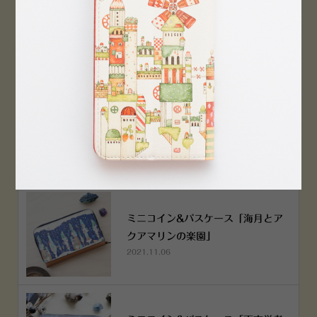
横浜赤レンガ倉庫店 12月6日 O
PEN！
2022.12.05
空想街雑貨店《吉祥寺本店》４月２
５日OPEN!
2022.03.29
ミニコイン&パスケース「海月とア
クアマリンの楽園」
2021.11.06