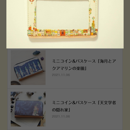
空想街雑貨店《吉祥寺本店》４月２
５日OPEN!
2022.03.29
ミニコイン&パスケース「海月とア
クアマリンの楽園」
2021.11.06
ミニコイン&パスケース「天文学者
の隠れ家」
2021.11.06