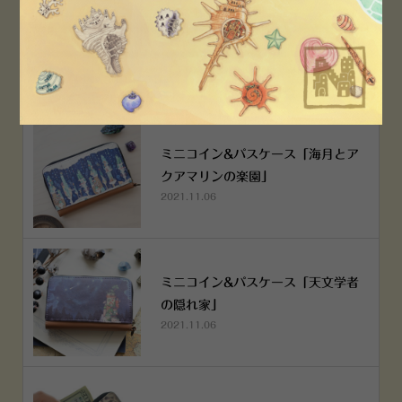
空想街雑貨店《吉祥寺本店》４月２
５日OPEN!
2022.03.29
ミニコイン&パスケース「海月とア
クアマリンの楽園」
2021.11.06
ミニコイン&パスケース「天文学者
の隠れ家」
2021.11.06