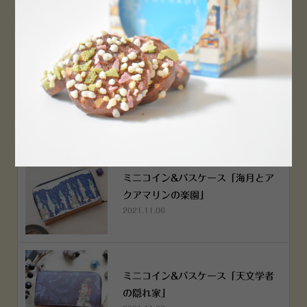
2022.12.05
空想街雑貨店《吉祥寺本店》４月２
５日OPEN!
2022.03.29
ミニコイン&パスケース「海月とア
クアマリンの楽園」
2021.11.06
ミニコイン&パスケース「天文学者
の隠れ家」