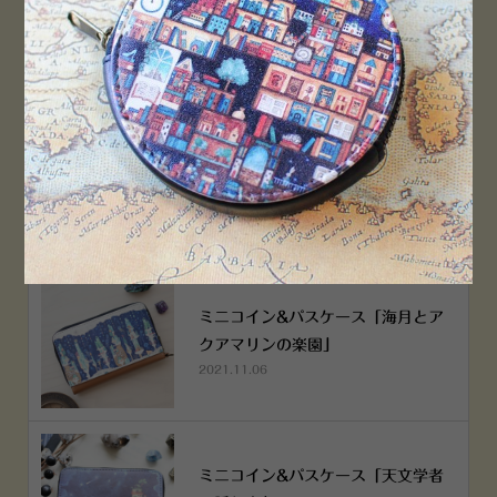
PEN！
2022.12.05
空想街雑貨店《吉祥寺本店》４月２
５日OPEN!
2022.03.29
ミニコイン&パスケース「海月とア
クアマリンの楽園」
2021.11.06
ミニコイン&パスケース「天文学者