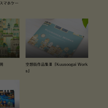
スマホケー
明
空想街作品集Ⅲ「Kuusoogai Work
s」