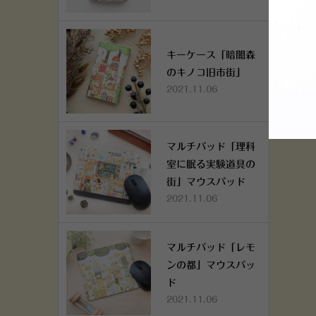
キーケース「暗闇森
のキノコ旧市街」
2021.11.06
マルチパッド「理科
室に眠る実験道具の
街」マウスパッド
2021.11.06
マルチパッド「レモ
ンの都」マウスパッ
ド
2021.11.06