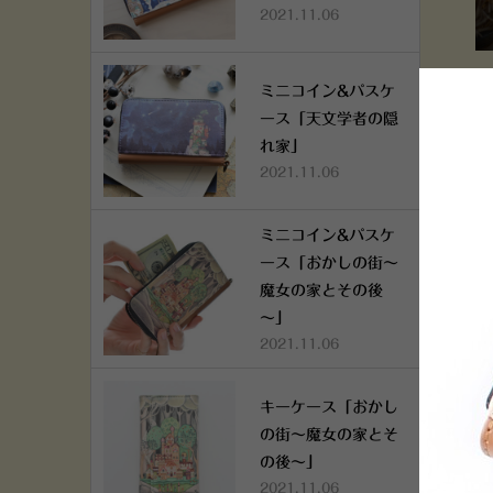
2021.11.06
キ
ミニコイン&パスケ
街
ース「天文学者の隠
れ家」
2021.11.06
ミニコイン&パスケ
ース「おかしの街～
魔女の家とその後
～」
2021.11.06
キーケース「おかし
の街～魔女の家とそ
の後～」
2021.11.06