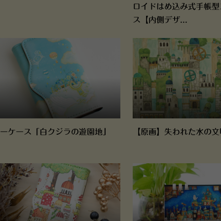
」
ロイドはめ込み式手帳型
ス【内側デザ...
ーケース「白クジラの遊園地」
【原画】失われた水の文