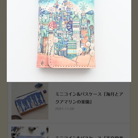
横浜赤レンガ倉庫店 12月6日 O
PEN！
2022.12.05
空想街雑貨店《吉祥寺本店》４月２
５日OPEN!
2022.03.29
ミニコイン&パスケース「海月とア
クアマリンの楽園」
2021.11.06