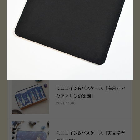
PEN！
2022.12.05
空想街雑貨店《吉祥寺本店》４月２
５日OPEN!
2022.03.29
ミニコイン&パスケース「海月とア
クアマリンの楽園」
2021.11.06
ミニコイン&パスケース「天文学者