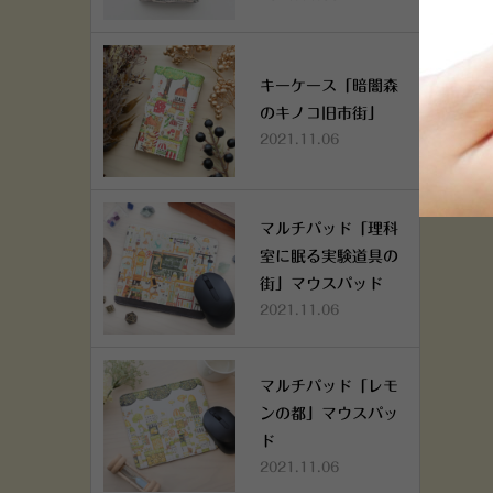
キーケース「暗闇森
のキノコ旧市街」
2021.11.06
マルチパッド「理科
室に眠る実験道具の
街」マウスパッド
2021.11.06
マルチパッド「レモ
ンの都」マウスパッ
ド
2021.11.06