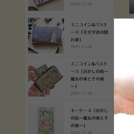
2021.11.06
ミ
ミニコイン&パスケ
ち
ース「天文学者の隠
れ家」
2021.11.06
ミニコイン&パスケ
ース「おかしの街～
魔女の家とその後
～」
2021.11.06
キーケース「おかし
の街～魔女の家とそ
の後～」
2021.11.06