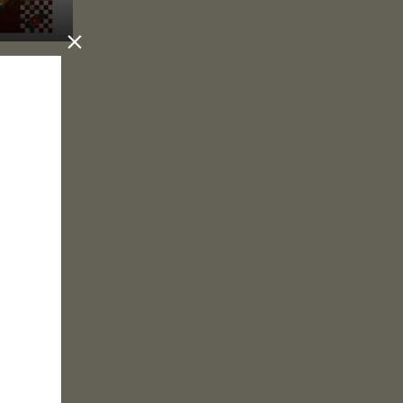

14「椿町