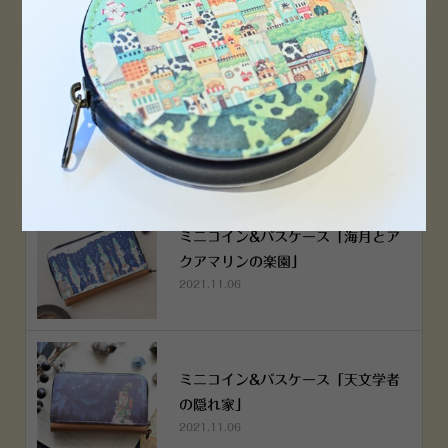
空想街雑貨店《吉祥寺本店》４月２
５日OPEN!
2022.03.29
ミニコイン&パスケース「海月とア
クアマリンの楽園」
2021.11.06
ミニコイン&パスケース「天文学者
の隠れ家」
2021.11.06