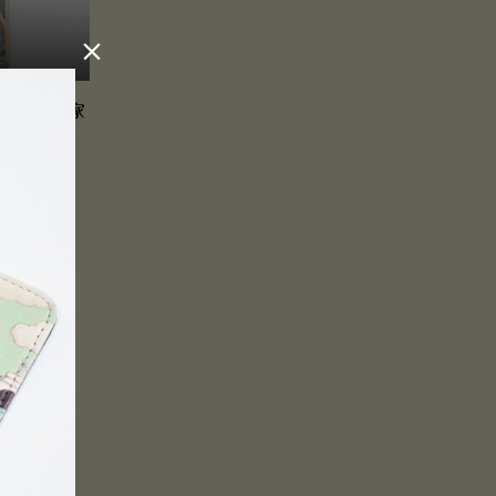

～魔女の家