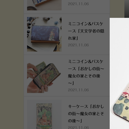
2021.11.06
ミニコイン&パスケ
キ
ース「天文学者の隠
れ家」
2021.11.06
ミニコイン&パスケ
ース「おかしの街～
魔女の家とその後
～」
2021.11.06
キーケース「おかし
の街～魔女の家とそ
の後～」
2021.11.06