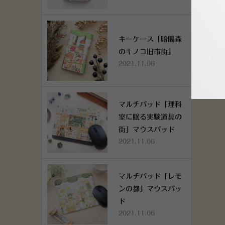
キーケース「暗闇森
のキノコ旧市街」
2021.11.06
マルチパッド「理科
室に眠る実験道具の
街」マウスパッド
2021.11.06
マルチパッド「レモ
ンの都」マウスパッ
ド
2021.11.06