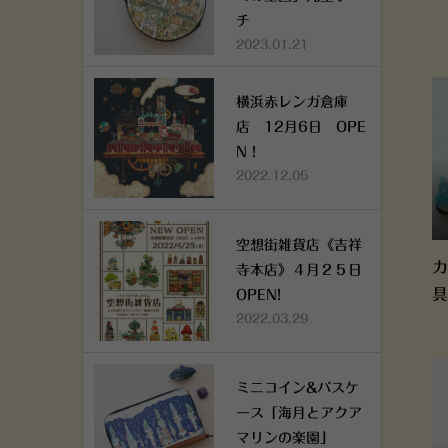
チ
2023.01.21
横浜赤レンガ倉庫
店 12月6日 OPE
N！
2022.12.05
空想街雑貨店《吉祥
カ
寺本店》４月２５日
具
OPEN!
2022.03.29
ミニコイン&パスケ
ース「海月とアクア
マリンの楽園」