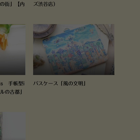
夜の街」【内
ズ渋谷店）
/Xs 手帳型i
パスケース「風の文明」
カルの古都」