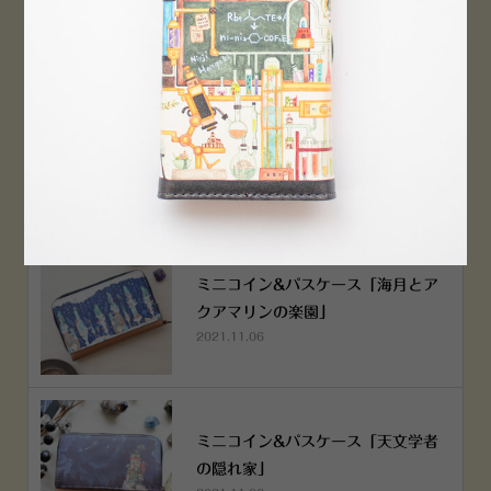
2022.12.05
空想街雑貨店《吉祥寺本店》４月２
５日OPEN!
2022.03.29
ミニコイン&パスケース「海月とア
クアマリンの楽園」
2021.11.06
ミニコイン&パスケース「天文学者
の隠れ家」